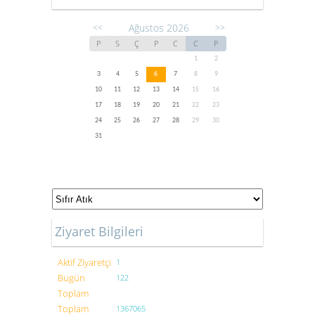
Ağustos 2026
<<
>>
P
S
Ç
P
C
C
P
1
2
3
4
5
6
7
8
9
10
11
12
13
14
15
16
17
18
19
20
21
22
23
24
25
26
27
28
29
30
31
Ziyaret Bilgileri
Aktif Ziyaretçi
1
Bugün
122
Toplam
Toplam
1367065