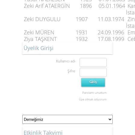
Zeki Arif ATAERGİN
1896
05.01.1964
Kar
İst
Zeki DUYGULU
1907
11.03.1974
Zin
İst
Zeki MÜREN
1931
24.09.1996
Emi
Ziya TAŞKENT
1932
17.08.1999
Ceb
Üyelik Girişi
Kullanıcı adı
Şifre
Parolamı unuttum
Üye olmak istiyorum
Etkinlik Takvimi