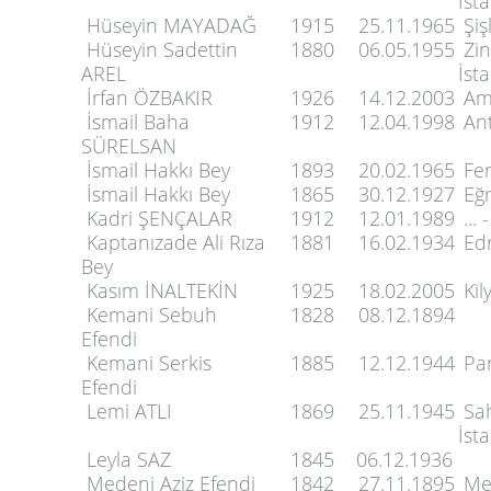
İst
Hüseyin MAYADAĞ
1915
25.11.1965
Şişl
Hüseyin Sadettin
1880
06.05.1955
Zin
AREL
İst
İrfan ÖZBAKIR
1926
14.12.2003
Am
İsmail Baha
1912
12.04.1998
Ant
SÜRELSAN
İsmail Hakkı Bey
1893
20.02.1965
Fer
İsmail Hakkı Bey
1865
30.12.1927
Eğr
Kadri ŞENÇALAR
1912
12.01.1989
... 
Kaptanızade Ali Rıza
1881
16.02.1934
Edr
Bey
Kasım İNALTEKİN
1925
18.02.2005
Kil
Kemani Sebuh
1828
08.12.1894
Efendi
Kemani Serkis
1885
12.12.1944
Par
Efendi
Lemi ATLI
1869
25.11.1945
Sah
İst
Leyla SAZ
1845
06.12.1936
Medeni Aziz Efendi
1842
27.11.1895
Mer