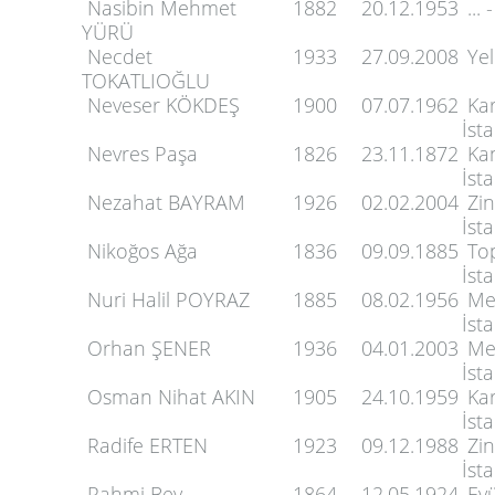
Nasibin Mehmet
1882
20.12.1953
... 
YÜRÜ
Necdet
1933
27.09.2008
Yel
TOKATLIOĞLU
Neveser KÖKDEŞ
1900
07.07.1962
Kar
İst
Nevres Paşa
1826
23.11.1872
Kan
İst
Nezahat BAYRAM
1926
02.02.2004
Zin
İst
Nikoğos Ağa
1836
09.09.1885
Top
İst
Nuri Halil POYRAZ
1885
08.02.1956
Mer
İst
Orhan ŞENER
1936
04.01.2003
Mer
İst
Osman Nihat AKIN
1905
24.10.1959
Kar
İst
Radife ERTEN
1923
09.12.1988
Zin
İst
Rahmi Bey
1864
12.05.1924
Eyü