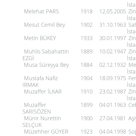
İst
Melehat PARS
1918
12.05.2005
Zin
İst
Mesut Cemil Bey
1902
31.10.1963
Sah
İst
Metin BÜKEY
1933
30.01.1997
Zin
İst
Muhlis Sabahattin
1889
10.02.1947
Zin
EZGİ
İst
Musa Süreyya Bey
1884
02.12.1932
Mer
İst
Mustafa Nafiz
1904
18.09.1975
Fer
IRMAK
İst
Muzaffer İLKAR
1910
23.02.1987
Zin
İst
Muzaffer
1899
04.01.1963
Ceb
SARISÖZEN
Münir Nurettin
1900
27.04.1981
Aşi
SELÇUK
Müzehher GÜYER
1923
04.04.1998
Soğ