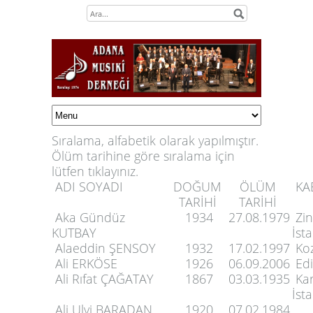
Sıralama, alfabetik olarak yapılmıştır.
Ölüm tarihine göre sıralama için
lütfen
tıklayınız.
ADI SOYADI
DOĞUM
ÖLÜM
KA
TARİHİ
TARİHİ
Aka Gündüz
1934
27.08.1979
Zin
KUTBAY
İst
Alaeddin ŞENSOY
1932
17.02.1997
Koz
Ali ERKÖSE
1926
06.09.2006
Edi
Ali Rıfat ÇAĞATAY
1867
03.03.1935
Kar
İst
Ali Ulvi BARADAN
1920
07.02.1984