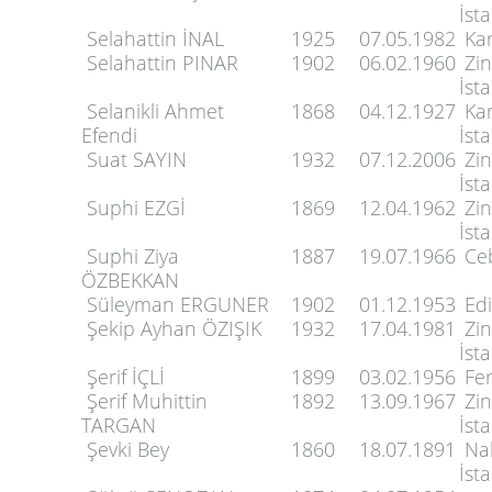
İst
Selahattin İNAL
1925
07.05.1982
Kar
Selahattin PINAR
1902
06.02.1960
Zin
İst
Selanikli Ahmet
1868
04.12.1927
Kar
Efendi
İst
Suat SAYIN
1932
07.12.2006
Zin
İst
Suphi EZGİ
1869
12.04.1962
Zin
İst
Suphi Ziya
1887
19.07.1966
Ceb
ÖZBEKKAN
Süleyman ERGUNER
1902
01.12.1953
Edi
Şekip Ayhan ÖZIŞIK
1932
17.04.1981
Zin
İst
Şerif İÇLİ
1899
03.02.1956
Fer
Şerif Muhittin
1892
13.09.1967
Zin
TARGAN
İst
Şevki Bey
1860
18.07.1891
Nak
İst