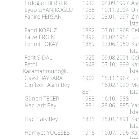
Erdoğan BERKER
1932
04.09.1997
Aşi
Eyüp UYANIKOĞLU
1938
19.11.2004
Ümr
Fahire FERSAN
1900
03.01.1997
Zin
İst
Fahri KOPUZ
1882
07.01.1968
Ceb
Faize ERGİN
1892
21.02.1954
... 
Fehmi TOKAY
1889
23.06.1959
Kar
İst
Ferit SIDAL
1925
09.08.2001
Ceb
Fethi
1943
07.10.1999
Kar
Karamahmudoğlu
İst
Gavsi BAYKARA
1902
15.11.1967
... 
Giriftzen Asım Bey
16.02.1929
Mer
1851
İst
Güneri TECER
1933
16.10.1988
Hacı Arif Bey
1831
28.06.1885
Yah
İst
Hacı Faik Bey
1831
25.01.1891
Kar
İst
Hamiyet YÜCESES
1916
10.07.1996
Kar