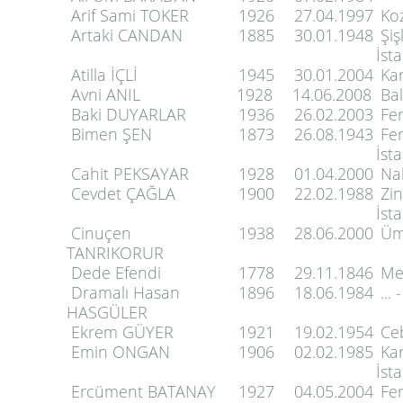
Arif Sami TOKER
1926
27.04.1997
Koz
Artaki CANDAN
1885
30.01.1948
Şiş
İst
Atilla İÇLİ
1945
30.01.2004
Kar
Avni ANIL
1928
14.06.2008
Bal
Baki DUYARLAR
1936
26.02.2003
Fer
Bimen ŞEN
1873
26.08.1943
Fer
İst
Cahit PEKSAYAR
1928
01.04.2000
Nak
Cevdet ÇAĞLA
1900
22.02.1988
Zin
İst
Cinuçen
1938
28.06.2000
Ümr
TANRIKORUR
Dede Efendi
1778
29.11.1846
Me
Dramalı Hasan
1896
18.06.1984
... 
HASGÜLER
Ekrem GÜYER
1921
19.02.1954
Ceb
Emin ONGAN
1906
02.02.1985
Kar
İst
Ercüment BATANAY
1927
04.05.2004
Fer