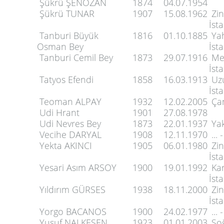
Şükrü ŞENOZAN
1874
04.07.1954
Şükrü TUNAR
1907
15.08.1962
Zin
İst
Tanburi Büyük
1816
01.10.1885
Yah
Osman Bey
İst
Tanburi Cemil Bey
1873
29.07.1916
Mer
İst
Tatyos Efendi
1858
16.03.1913
Uzu
İst
Teoman ALPAY
1932
12.02.2005
Çan
Udi Hrant
1901
27.08.1978
Udi Nevres Bey
1873
22.01.1937
Yak
Vecihe DARYAL
1908
12.11.1970
... 
Yekta AKINCI
1905
06.01.1980
Zin
İst
Yesari Asım ARSOY
1900
19.01.1992
Kar
İst
Yıldırım GÜRSES
1938
18.11.2000
Zin
İst
Yorgo BACANOS
1900
24.02.1977
... 
Yusuf NALKESEN
1923
01.01.2003
Soğ