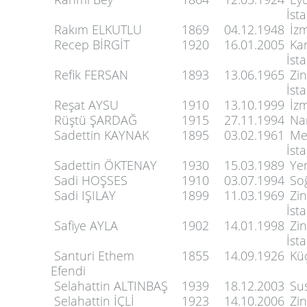
İst
Rakım ELKUTLU
1869
04.12.1948
İzm
Recep BİRGİT
1920
16.01.2005
Kar
İst
Refik FERSAN
1893
13.06.1965
Zin
İst
Reşat AYSU
1910
13.10.1999
İzm
Rüştü ŞARDAĞ
1915
27.11.1994
Nar
Sadettin KAYNAK
1895
03.02.1961
Mer
İst
Sadettin ÖKTENAY
1930
15.03.1989
Yen
Sadi HOŞSES
1910
03.07.1994
Soğ
Sadi IŞILAY
1899
11.03.1969
Zin
İst
Safiye AYLA
1902
14.01.1998
Zin
İst
Santuri Ethem
1855
14.09.1926
Küç
Efendi
Selahattin ALTINBAŞ
1939
18.12.2003
Sus
Selahattin İÇLİ
1923
14.10.2006
Zin