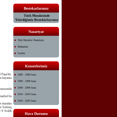
Bestekarlarımız
Türk Musıkisinde
Yitirdiğimiz Bestekârlarımız
Nazariyat
Türk Musıkisi Nazariyatı
Makamlar
Usuller
Konserlerimiz
 Paşa'dır.
1980 - 1989 Arası
m hayatını
1990 - 1999 Arası
2000 - 2009 Arası
konusunda
2010 - 2019 Arası
stanbul bu
2020 - 2029 Arası
e imzaları
nde Solmuş
e 6 Aralık
Hava Durumu