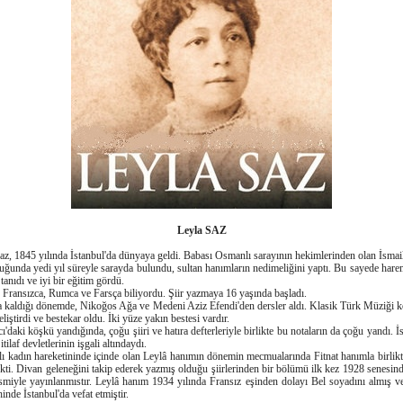
Leyla SAZ
, 1845 yılında İstanbul'da dünyaya geldi. Babası Osmanlı sarayının hekimlerinden olan İsmail
nda yedi yıl süreyle sarayda bulundu, sultan hanımların nedimeliğini yaptı. Bu sayede hare
tanıdı ve iyi bir eğitim gördü.
ransızca, Rumca ve Farsça biliyordu. Şiir yazmaya 16 yaşında başladı.
kaldığı dönemde, Nikoğos Ağa ve Medeni Aziz Efendi'den dersler aldı. Klasik Türk Müziği 
liştirdi ve bestekar oldu. İki yüze yakın bestesi vardır.
daki köşkü yandığında, çoğu şiiri ve hatıra defterleriyle birlikte bu notaların da çoğu yandı. İ
ilaf devletlerinin işgali altındaydı.
adın hareketininde içinde olan Leylâ hanımın dönemin mecmualarında Fitnat hanımla birlikt
ekti. Divan geleneğini takip ederek yazmış olduğu şiirlerinden bir bölümü ilk kez 1928 senesi
ismiyle yayınlanmıstır. Leylâ hanım 1934 yılında Fransız eşinden dolayı Bel soyadını almış v
inde İstanbul'da vefat etmiştir.