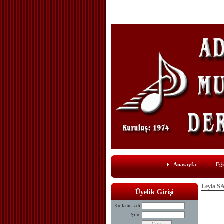
Anasayfa
Eği
Leyla S
Üyelik Girişi
Kullanıcı adı
Şifre