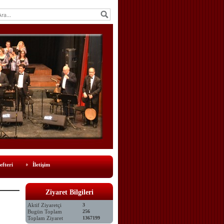
efteri
İletişim
Ziyaret Bilgileri
Aktif Ziyaretçi
3
Bugün Toplam
256
Toplam Ziyaret
1367199