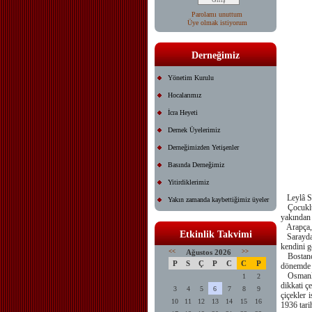
Parolamı unuttum
Üye olmak istiyorum
Derneğimiz
Yönetim Kurulu
Hocalarımız
İcra Heyeti
Dernek Üyelerimiz
Derneğimizden Yetişenler
Basında Derneğimiz
Yitirdiklerimiz
Leylâ Saz
Yakın zamanda kaybettiğimiz üyeler
Çocukluğu
yakından 
Arapça, F
Etkinlik Takvimi
Sarayda 
kendini ge
<<
Ağustos 2026
>>
Bostancı'
P
S
Ç
P
C
C
P
dönemde it
Osmanlı k
1
2
dikkati ç
3
4
5
6
7
8
9
çiçekler 
10
11
12
13
14
15
16
1936 tarih