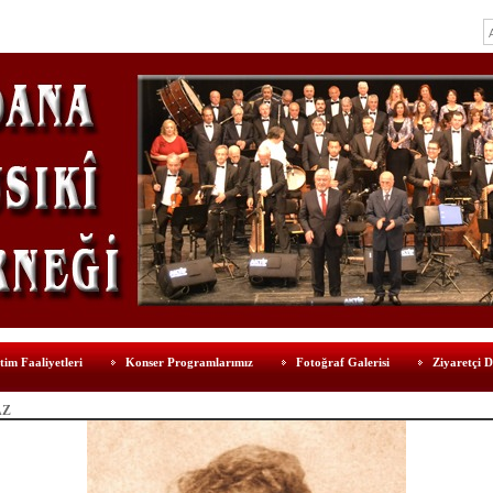
tim Faaliyetleri
Konser Programlarımız
Fotoğraf Galerisi
Ziyaretçi D
AZ