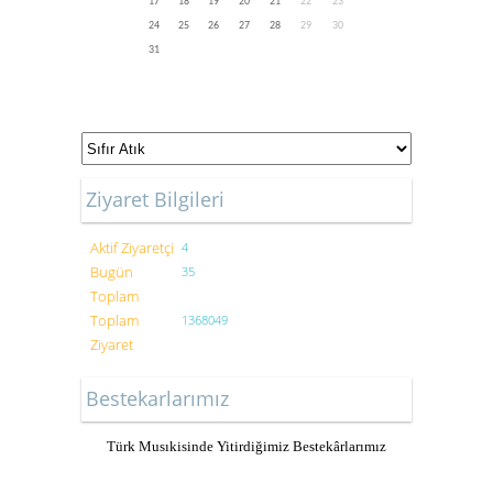
17
18
19
20
21
22
23
24
25
26
27
28
29
30
31
Ziyaret Bilgileri
Aktif Ziyaretçi
4
Bugün
35
Toplam
Toplam
1368049
Ziyaret
Bestekarlarımız
Türk Musıkisinde Yitirdiğimiz Bestekârlarımız