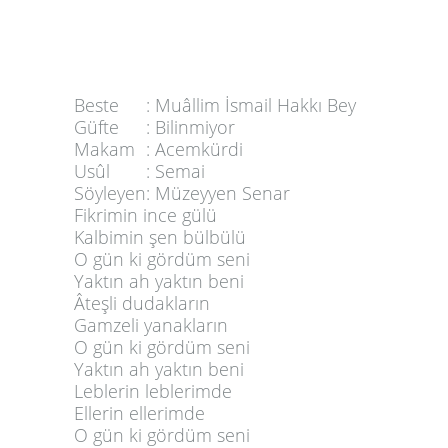
Beste
:
Muâllim İsmail Hakkı Bey
Güfte
:
Bilinmiyor
Makam
:
Acemkürdi
Usûl
:
Semai
Söyleyen
:
Müzeyyen Senar
Fikrimin ince gülü
Kalbimin şen bülbülü
O gün ki gördüm seni
Yaktın ah yaktın beni
Âteşli dudakların
Gamzeli yanakların
O gün ki gördüm seni
Yaktın ah yaktın beni
Leblerin leblerimde
Ellerin ellerimde
O gün ki gördüm seni