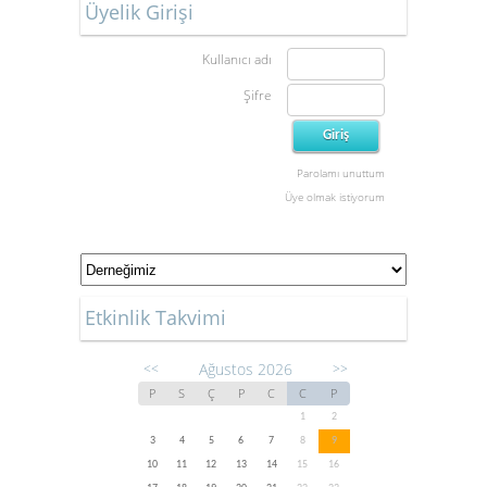
Üyelik Girişi
Kullanıcı adı
Şifre
Parolamı unuttum
Üye olmak istiyorum
Etkinlik Takvimi
Ağustos 2026
<<
>>
P
S
Ç
P
C
C
P
1
2
3
4
5
6
7
8
9
10
11
12
13
14
15
16