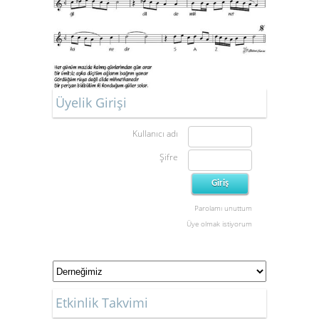
Üyelik Girişi
Kullanıcı adı
Şifre
Parolamı unuttum
Üye olmak istiyorum
Etkinlik Takvimi