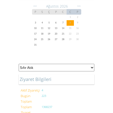
Ağustos 2026
<<
>>
P
S
Ç
P
C
C
P
1
2
3
4
5
6
7
8
9
10
11
12
13
14
15
16
17
18
19
20
21
22
23
24
25
26
27
28
29
30
31
Ziyaret Bilgileri
Aktif Ziyaretçi
4
Bugün
223
Toplam
Toplam
1368237
Ziyaret