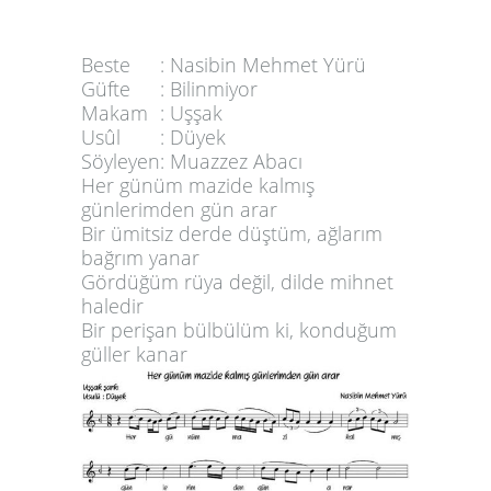
Beste
: Nasibin Mehmet Yürü
Güfte
: Bilinmiyor
Makam
:
Uşşak
Usûl
:
Düyek
Söyleyen
: Muazzez Abacı
Her günüm mazide kalmış
günlerimden gün arar
Bir ümitsiz derde düştüm, ağlarım
bağrım yanar
Gördüğüm rüya değil, dilde mihnet
haledir
Bir perişan bülbülüm ki, konduğum
güller kanar