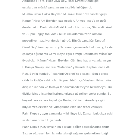
Abdülkadir Töre, Hoca Ziya Bey, Hacı Kirami Efendi gibi
ustalardan m
ûsik
î sanatımızın inceliklerini öğrendi.
Muallim İsmail
H
akkı Bey'den
Mûsikî-i Osmanî
'de fasıl
lar geçti.
Kanun
î Hacı
Ârif Bey'den saz eserleri, Ahmed Irsoy'dan us
ûl
dersleri aldı. Darüttalimi M
ûsikî kurulduktan sonra, S
âdeddin Arel
ve Suphi Ezgi'yi tanıyarak bu iki ilim adamımızdan armoni,
prozodi ve nazariyat dersleri gördü. Büyük sanatk
âr Tanbur
î
Cemil Bey'i tanımış, uzun yıllar onun çevresinde bulunmuş, Lavta
çalmayı öğrenerek Cemil Bey'e eşlik etmişti. Darüttalimi M
ûsikî'nin
üyesi olan Kânunî N
azım Bey'den ölümüne kadar yararlanmıştır.
I. Dünya Savaşı sonrası "Mütareke" yıllarında Kaptan
î-zâde Ali
Rıza Bey'in kurduğu "İstanbul Opereti"nde çalıştı. Son derece
ciddî bir kişiliğe sahip olan Kopuz, bütün çağdaşları gibi sanatta
disipline inanan ve falsoya tahammül edemeyen bir kimseydi. Bu
ölçüler içinde İstanbul halkına yıllarca güzel konserler sundu. Bu
başarılı saz ve ses topluluğu Berlin, Kahire, İskenderiye gibi
büyük merkezlerde ve yurtiçi turnelerde konserler vermiştir.
Fahri Kopuz , aynı zamanda iyi bir lütye idi. Zaman buldukça eski
sazları onarır ve Ud yapardı.
Fahri Kopuz
yüzyılımızın en dikkate değer bestekârlarındandır.
Saz ve söz eseri formlarında tekniği sağlam, geleneklere bağlı,