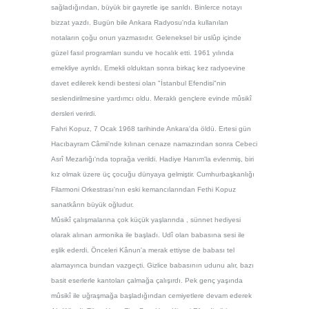
sağladığından, büyük bir gayretle işe sarıldı. Binlerce notayı
bizzat yazdı. Bugün bile Ankara Radyosu'nda kullanılan
notaların çoğu onun yazmasıdır.
Geleneksel bir usl
ûp içinde
güzel fasıl programları sundu ve hocalık etti. 1961 yılında
emekliye ayrıldı. Emekli olduktan sonra
birkaç kez radyoevine
davet edilerek kendi bestesi ola
n "İstanbul Efendi
si"
nin
seslendirilmesine yardımcı oldu. Meraklı gençlere evinde m
ûsikî
dersleri verirdi.
Fahri Kopuz, 7 Ocak 1968 tarihinde Ankara'da öldü. Ertesi gün
Hacıbayram Câmii'nde kılınan cenaze namazından sonra Cebeci
Asrî Mezarlığı'nda toprağa verildi. Hadiye Hanım'la evlenmiş, biri
kız olmak üzere üç çocuğu dünyaya gelmiştir. Cumhurbaşkanlığı
Filarmoni Orkestrası'nın eski kemancılarından Fethi Kopuz
sanatkârın büyük oğludur.
Mûsik
î çalışmalarına çok küçük yaşlarında , sünnet hediyesi
olarak alınan armonika ile başladı.
Ud
î olan babasına sesi ile
eşlik ederdi
. Önceleri K
ânun'a merak ettiyse de babası tel
alamayınca bundan vazgeçti. Gizlice babasının udunu alır, bazı
basit eserlerle kantoları çalmağa çalışırdı. Pek genç yaşında
m
ûsikî ile
uğraşmağa başladığından cemiyetlere devam ederek