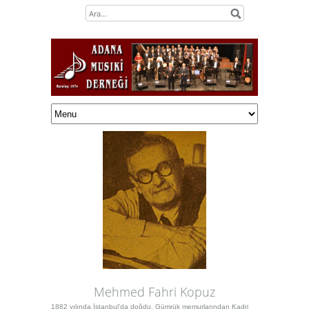
Mehmed Fahri Kopuz
1882 yılında İstanbul'da doğdu. Gümrük memurlarından Kadri