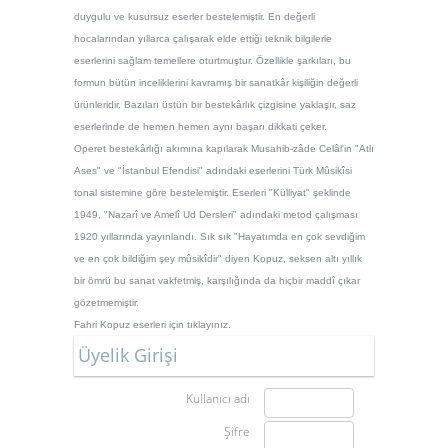
duygulu ve kusursuz eserler bestelemiştir. En değerli
hocalarından yıllarca çalışarak elde ettiği teknik bilgilerle
eserlerini sağlam temellere oturtmuştur. Özellikle şarkıları, bu
formun bütün inceliklerini kavramış bir sanatkâr kişiliğin değerli
ürünleridir. Bazıları üstün bir bestekârlık çizgisine yaklaşır, saz
eserlerinde de hemen hemen aynı başarı dikkati çeker.
Operet bestek
ârlığı akımına kapılarak Musahib-z
âde Cel
âl'in "Atlı
Ases" ve "İstanbul Efendisi" adındaki eserlerini Türk M
ûsik
îsi
tonal sistemine göre bestelemiştir. Eserleri "Külliyat" şeklinde
1949, "Nazar
î ve Amelî Ud Dersleri"
a
dındaki metod çalışması
1920 yıllarında yayınlandı. Sık sık "Hayatımda en çok sevdiğim
ve
en çok
bildiğ
im
şey m
ûsik
îdir" diyen Kopuz, seksen altı yıllık
bir ömrü bu sanat vakfetmiş, karşılığında da hiçbir maddî çıkar
gözetmemiştir.
Fahri Kopuz eserleri için
tıklayınız.
Üyelik Girişi
Kullanıcı adı
Şifre