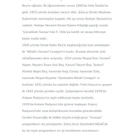
Bey'in oğludur. İlk öğreniminden sonra 1889'da Vefa İdadisi'ne
girdi. 1903 yılında buradan
mezun oldu
.
Şûra-yı Devlet Mazbata
Kalemi'nde memuriyete başladı. Altı ay sonra Harbiye Nezareti'ne
nakletti. H
arbiye Nezareti Süvari Dairesi K
âtipliği yaptığı sırada
"Çanakkale Savaşı"nda 5. Ordu'ya katıldı ve savaş bitinceye
kadar orada kaldı.
1908 yılında İsmail Hakkı Bey'in başkanlığında bazı arkadaşları
ile "M
ûsikî-i Osmanî Cemiyeti"ni kurdu. Burada dönemin ünlü
mûsik
îşinasları ders veriyordu. 1916 yılı
nda
Reşad Erer, Kemanî
Haşim, Neyzen İhsan Aziz Bey, Kanunî Nazım Bey, Tanburî
Ahmed Neşet Bey, hanende Arap Cemal, hanende Sıtkı,
hanende Reşad Beylerle "Darüttalimi M
ûsik
î Cemiyeti" ni
kurdular. 1931 yılında bu topluluk dağıldı. Fahri Kopuz'un gayreti
ile 1934 yılında yeniden açıldı. Çalışmalarını kendisi 1939'da
Ankara Radyosu'na tayin edilinceye kadar sürdürdü.
1939'da Ankara R
adyosu'nda göreve başlayan Kopuz,
Radyoevi'nde nota kü
tüphânesini kurmakla görevlendirildi
.
Cevdet Kozanoğlu ile birlikte büyük emeği geçti. "İncesaz"
programlarını da yönetiyordu. Daha önce Darüttalimi M
ûsi
kî'de
bu tür toplu programların en iyi örneklerinin sunulmasını