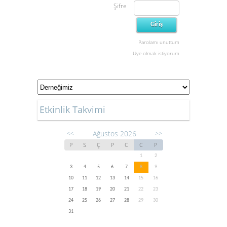
Şifre
Parolamı unuttum
Üye olmak istiyorum
Etkinlik Takvimi
Ağustos 2026
<<
>>
P
S
Ç
P
C
C
P
1
2
3
4
5
6
7
8
9
10
11
12
13
14
15
16
17
18
19
20
21
22
23
24
25
26
27
28
29
30
31