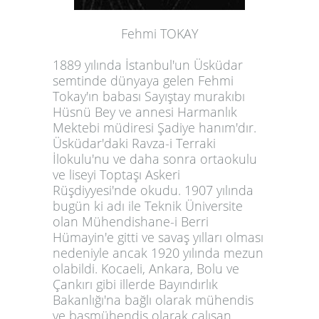
Fehmi TOKAY
1889 yılında İstanbul'un Üsküdar
semtinde dünyaya gelen Fehmi
Tokay'ın babası Sayıştay murakıbı
Hüsnü Bey ve annesi Harmanlık
Mektebi müdiresi Şadiye hanım'dır.
Üsküdar'daki Ravza-i Terraki
İlokulu'nu ve daha sonra ortaokulu
ve liseyi Toptaşı Askeri
Rüşdiyyesi'nde okudu. 1907 yılında
bugün ki adı ile Teknik Üniversite
olan Mühendishane-i Berri
Hümayin'e gitti ve savaş yılları olması
nedeniyle ancak 1920 yılında mezun
olabildi. Kocaeli, Ankara, Bolu ve
Çankırı gibi illerde Bayındırlık
Bakanlığı'na bağlı olarak mühendis
ve başmühendis olarak çalışan