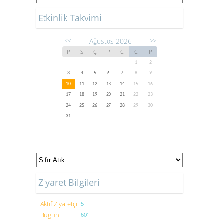
Etkinlik Takvimi
Ağustos 2026
<<
>>
P
S
Ç
P
C
C
P
1
2
3
4
5
6
7
8
9
10
11
12
13
14
15
16
17
18
19
20
21
22
23
24
25
26
27
28
29
30
31
Ziyaret Bilgileri
Aktif Ziyaretçi
5
Bugün
601