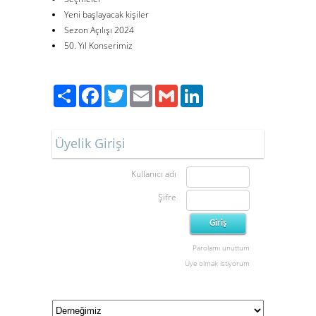
Yeni başlayacak kişiler
Sezon Açılışı 2024
50. Yıl Konserimiz
Paylaş
Facebook
Twitter
Email
Gmail
LinkedIn
Üyelik Girişi
Kullanıcı adı
Şifre
Parolamı unuttum
Üye olmak istiyorum