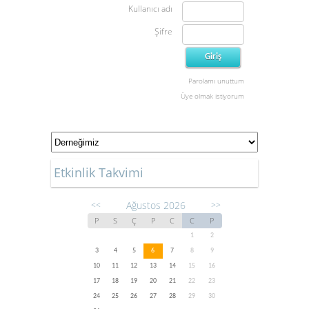
Kullanıcı adı
Şifre
Parolamı unuttum
Üye olmak istiyorum
Etkinlik Takvimi
Ağustos 2026
<<
>>
P
S
Ç
P
C
C
P
1
2
3
4
5
6
7
8
9
10
11
12
13
14
15
16
17
18
19
20
21
22
23
24
25
26
27
28
29
30