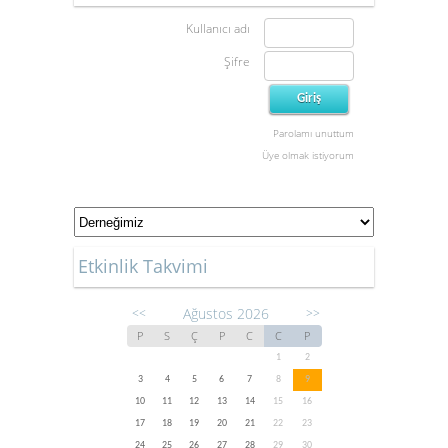
Kullanıcı adı
Şifre
Parolamı unuttum
Üye olmak istiyorum
Etkinlik Takvimi
Ağustos 2026
<<
>>
P
S
Ç
P
C
C
P
1
2
3
4
5
6
7
8
9
10
11
12
13
14
15
16
17
18
19
20
21
22
23
24
25
26
27
28
29
30