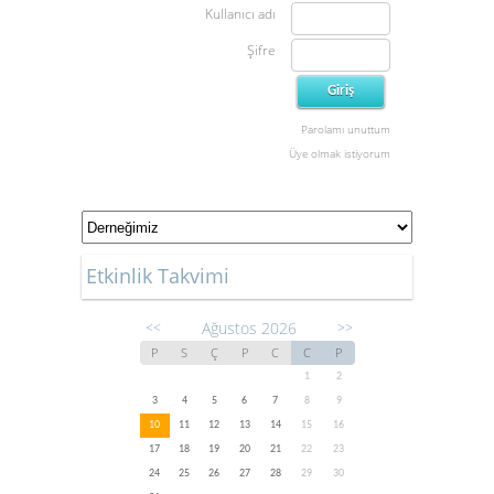
Kullanıcı adı
Şifre
Parolamı unuttum
Üye olmak istiyorum
Etkinlik Takvimi
Ağustos 2026
<<
>>
P
S
Ç
P
C
C
P
1
2
3
4
5
6
7
8
9
10
11
12
13
14
15
16
17
18
19
20
21
22
23
24
25
26
27
28
29
30