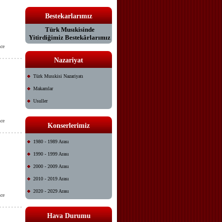
Bestekarlarımız
Türk Musıkisinde
Yitirdiğimiz Bestekârlarımız
ce
Nazariyat
Türk Musıkisi Nazariyatı
Makamlar
Usuller
ce
Konserlerimiz
1980 - 1989 Arası
1990 - 1999 Arası
2000 - 2009 Arası
2010 - 2019 Arası
2020 - 2029 Arası
ce
Hava Durumu