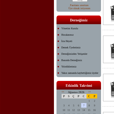
Parolamı unuttum
Üye olmak istiyorum
Derneğimiz
Yönetim Kurulu
Hocalarımız
İcra Heyeti
Dernek Üyelerimiz
Derneğimizden Yetişenler
Basında Derneğimiz
Yitirdiklerimiz
Yakın zamanda kaybettiğimiz üyeler
Etkinlik Takvimi
<<
Ağustos 2026
>>
P
S
Ç
P
C
C
P
1
2
3
4
5
6
7
8
9
10
11
12
13
14
15
16