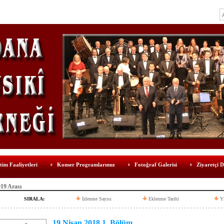
tim Faaliyetleri
Konser Programlarımız
Fotoğraf Galerisi
Ziyaretçi D
019 Arası
SIRALA:
İzlenme Sayısı
Eklenme Tarihi
Y
19 Nisan 2018 1. Bölüm