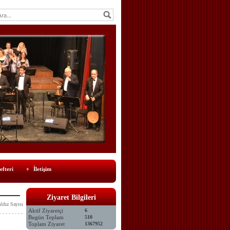
efteri
İletişim
Ziyaret Bilgileri
ıldız Sayısı
Aktif Ziyaretçi
6
Bugün Toplam
510
Toplam Ziyaret
1367952