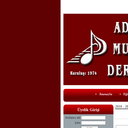
Anasayfa
Eği
2010 - 2
Üyelik Girişi
Kullanıcı adı
Şifre