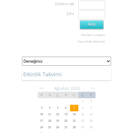
Kullanıcı adı
Şifre
Parolamı unuttum
Üye olmak istiyorum
Etkinlik Takvimi
Ağustos 2026
<<
>>
P
S
Ç
P
C
C
P
1
2
3
4
5
6
7
8
9
10
11
12
13
14
15
16
17
18
19
20
21
22
23
24
25
26
27
28
29
30