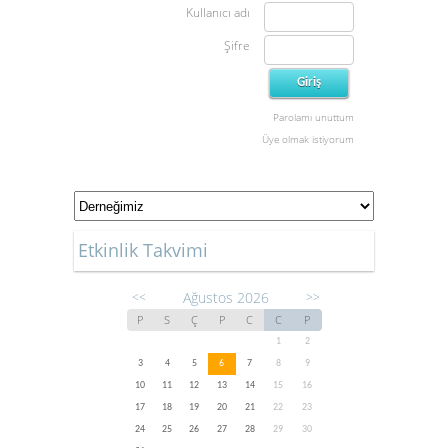
Kullanıcı adı
Şifre
Parolamı unuttum
Üye olmak istiyorum
Etkinlik Takvimi
Ağustos 2026
<<
>>
P
S
Ç
P
C
C
P
1
2
3
4
5
6
7
8
9
10
11
12
13
14
15
16
17
18
19
20
21
22
23
24
25
26
27
28
29
30