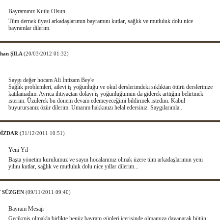
Bayramınız Kutlu Olsun
Tüm dernek üyesi arkadaşlarımın bayramını kutlar, sağlık ve mutluluk dolu nice
bayramlar dilerim.
ihan ŞILA
(20/03/2012 01:32)
.
Saygı değer hocam Ali İntizam Bey'e
Sağlık problemleri, ailevi iş yoğunluğu ve okul derslerimdeki sıklıktan ötürü derslerinize
katılamadım. Ayrıca ihtiyaçtan dolayı iş yoğunluğumun da giderek arttığını belirtmek
isterim. Üzülerek bu dönem devam edemeyeceğimi bildirmek istedim. Kabul
buyurursanız özür dilerim. Umarım hakkınızı helal edersiniz. Saygılarımla..
 DİZDAR
(31/12/2011 10:51)
Yeni Yıl
Başta yönetim kurulumuz ve sayın hocalarımız olmak üzere tüm arkadaşlarımın yeni
yılını kutlar, sağlık ve mutluluk dolu nice yıllar dilerim...
 SÜZGEN
(09/11/2011 09:40)
Bayram Mesajı
Gecikmiş olmakla birlikte henüz bayram günleri içerisinde olmamıza dayanarak bütün