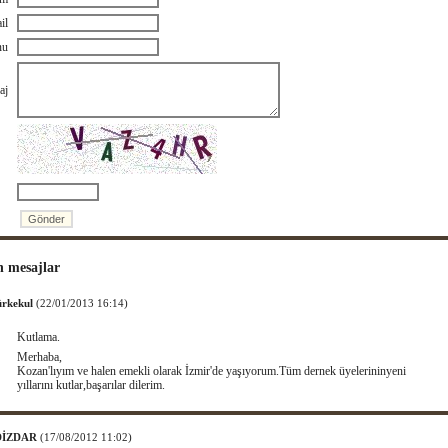
il
nu
aj
n mesajlar
ürkekul
(22/01/2013 16:14)
Kutlama.
Merhaba,
Kozan'lıyım ve halen emekli olarak İzmir'de yaşıyorum.Tüm dernek üyelerininyeni
yıllarını kutlar,başarılar dilerim.
 DİZDAR
(17/08/2012 11:02)