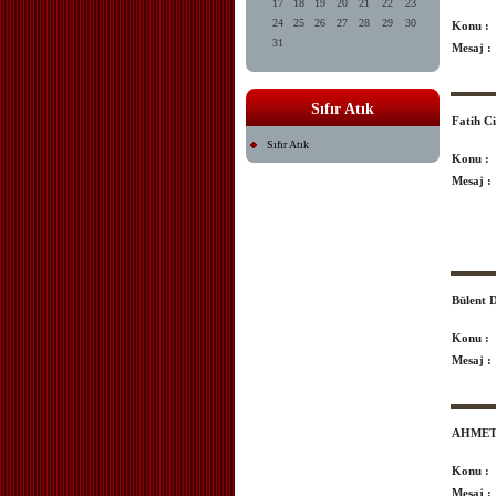
17
18
19
20
21
22
23
24
25
26
27
28
29
30
Konu :
31
Mesaj :
Sıfır Atık
Fatih C
Sıfır Atık
Konu :
Mesaj :
Bülent
Konu :
Mesaj :
AHMET
Konu :
Mesaj :