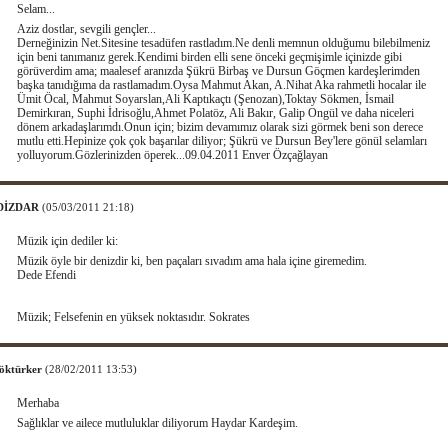
Selam...
Aziz dostlar, sevgili gençler...
Derneğinizin Net.Sitesine tesadüfen rastladım.Ne denli memnun olduğumu bilebilmeniz
için beni tanımanız gerek.Kendimi birden elli sene önceki geçmişimle içinizde gibi
görüverdim ama; maalesef aranızda Şükrü Birbaş ve Dursun Göçmen kardeşlerimden
başka tanıdığıma da rastlamadım.Oysa Mahmut Akan, A.Nihat Aka rahmetli hocalar ile
Ümit Öcal, Mahmut Soyarslan,Ali Kaptıkaçtı (Şenozan),Toktay Sökmen, İsmail
Demirkıran, Suphi İdrisoğlu,Ahmet Polatöz, Ali Bakır, Galip Ongül ve daha niceleri
dönem arkadaşlarımdı.Onun için; bizim devamımız olarak sizi görmek beni son derece
mutlu etti.Hepinize çok çok başarılar diliyor; Şükrü ve Dursun Bey'lere gönül selamları
yolluyorum.Gözlerinizden öperek...09.04.2011 Enver Özçağlayan
 DİZDAR
(05/03/2011 21:18)
Müzik için dediler ki:
Müzik öyle bir denizdir ki, ben paçaları sıvadım ama hala içine giremedim.
Dede Efendi
Müzik; Felsefenin en yüksek noktasıdır. Sokrates
Göktürker
(28/02/2011 13:53)
Merhaba
Sağlıklar ve ailece mutluluklar diliyorum Haydar Kardeşim.