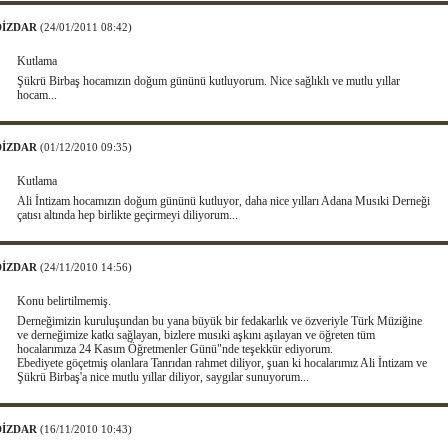
 DİZDAR
(24/01/2011 08:42)
Kutlama
Şükrü Birbaş hocamızın doğum gününü kutluyorum. Nice sağlıklı ve mutlu yıllar
hocam...
 DİZDAR
(01/12/2010 09:35)
Kutlama
Ali İntizam hocamızın doğum gününü kutluyor, daha nice yılları Adana Musıki Derneği
çatısı altında hep birlikte geçirmeyi diliyorum...
 DİZDAR
(24/11/2010 14:56)
Konu belirtilmemiş.
Derneğimizin kuruluşundan bu yana büyük bir fedakarlık ve özveriyle Türk Müziğine
ve derneğimize katkı sağlayan, bizlere musıki aşkını aşılayan ve öğreten tüm
hocalarımıza 24 Kasım Öğretmenler Günü"nde teşekkür ediyorum.
Ebediyete göçetmiş olanlara Tanrıdan rahmet diliyor, şuan ki hocalarımız Ali İntizam ve
Şükrü Birbaş'a nice mutlu yıllar diliyor, saygılar sunuyorum...
 DİZDAR
(16/11/2010 10:43)