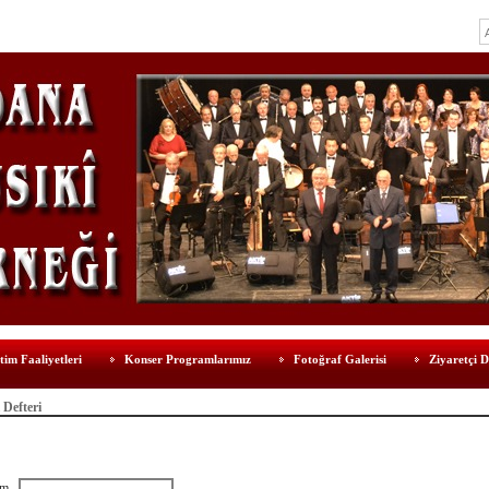
tim Faaliyetleri
Konser Programlarımız
Fotoğraf Galerisi
Ziyaretçi D
 Defteri
im