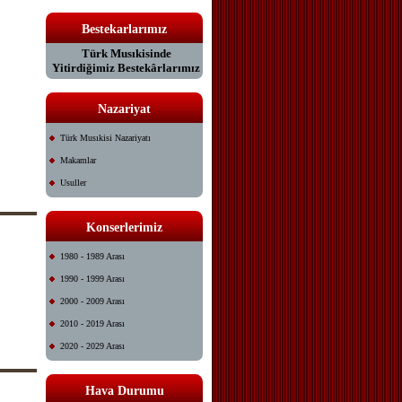
Bestekarlarımız
Türk Musıkisinde
Yitirdiğimiz Bestekârlarımız
Nazariyat
Türk Musıkisi Nazariyatı
Makamlar
Usuller
Konserlerimiz
1980 - 1989 Arası
1990 - 1999 Arası
2000 - 2009 Arası
2010 - 2019 Arası
2020 - 2029 Arası
Hava Durumu