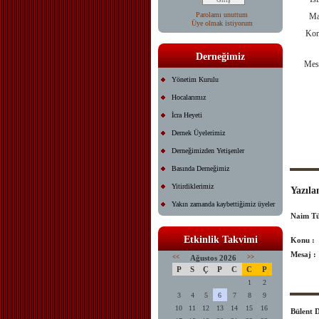
Parolamı unuttum
Ma
Üye olmak istiyorum
Ko
Derneğimiz
Mes
Yönetim Kurulu
Hocalarımız
İcra Heyeti
Dernek Üyelerimiz
Derneğimizden Yetişenler
Basında Derneğimiz
Yitirdiklerimiz
Yazıla
Yakın zamanda kaybettiğimiz üyeler
Naim T
Etkinlik Takvimi
Konu :
Mesaj :
<<
Ağustos 2026
>>
P
S
Ç
P
C
C
P
1
2
3
4
5
6
7
8
9
10
11
12
13
14
15
16
Bülent