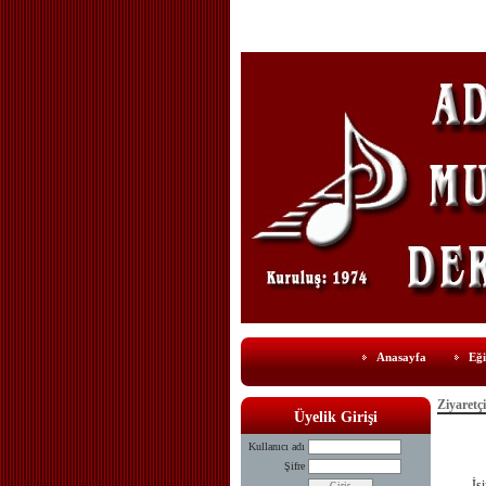
Anasayfa
Eği
Ziyaretçi
Üyelik Girişi
Kullanıcı adı
Şifre
İs