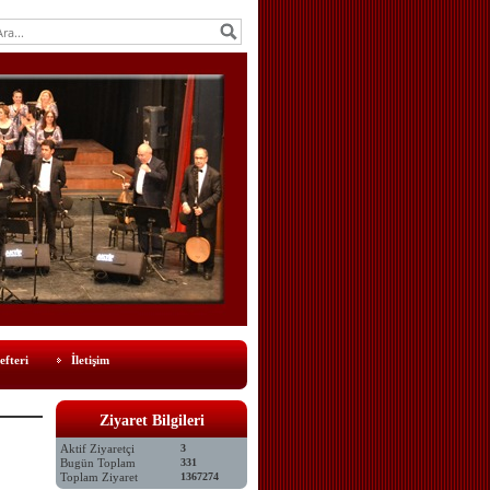
efteri
İletişim
Ziyaret Bilgileri
Aktif Ziyaretçi
3
Bugün Toplam
331
Toplam Ziyaret
1367274