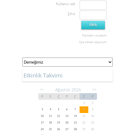
Kullanıcı adı
Şifre
Parolamı unuttum
Üye olmak istiyorum
Etkinlik Takvimi
Ağustos 2026
<<
>>
P
S
Ç
P
C
C
P
1
2
3
4
5
6
7
8
9
10
11
12
13
14
15
16
17
18
19
20
21
22
23
24
25
26
27
28
29
30