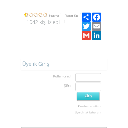
Paylaş
Facebook
Puan ver
Yorum Yaz
1042 kişi izledi
Twitter
Email
Gmail
LinkedIn
Üyelik Girişi
Kullanıcı adı
Şifre
Parolamı unuttum
Üye olmak istiyorum