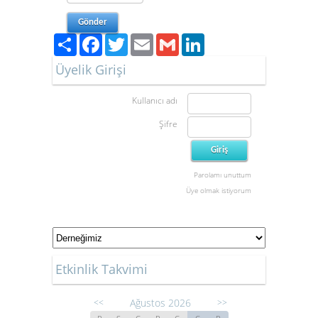
Paylaş
Facebook
Twitter
Email
Gmail
LinkedIn
Üyelik Girişi
Kullanıcı adı
Şifre
Parolamı unuttum
Üye olmak istiyorum
Etkinlik Takvimi
Ağustos 2026
<<
>>