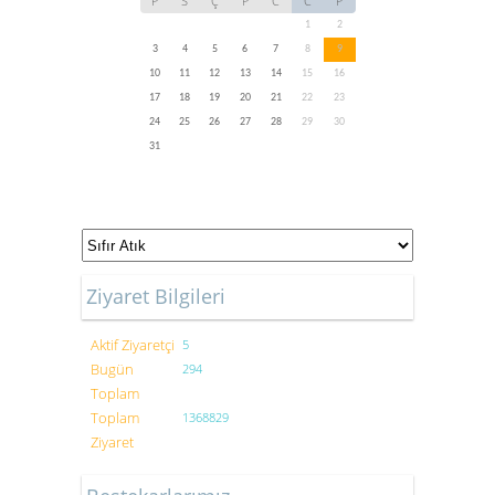
P
S
Ç
P
C
C
P
1
2
3
4
5
6
7
8
9
10
11
12
13
14
15
16
17
18
19
20
21
22
23
24
25
26
27
28
29
30
31
Ziyaret Bilgileri
Aktif Ziyaretçi
5
Bugün
294
Toplam
Toplam
1368829
Ziyaret