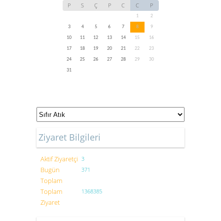
P
S
Ç
P
C
C
P
1
2
3
4
5
6
7
8
9
10
11
12
13
14
15
16
17
18
19
20
21
22
23
24
25
26
27
28
29
30
31
Ziyaret Bilgileri
Aktif Ziyaretçi
3
Bugün
371
Toplam
Toplam
1368385
Ziyaret