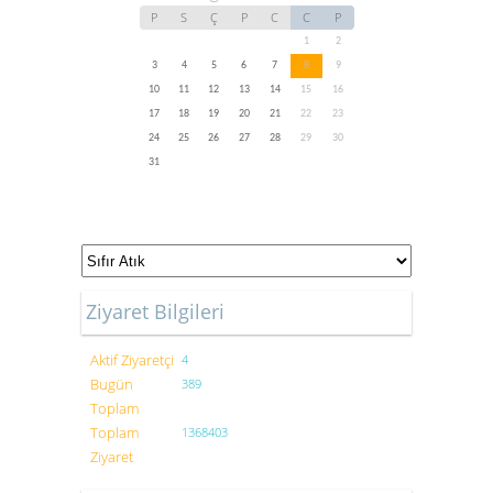
P
S
Ç
P
C
C
P
1
2
3
4
5
6
7
8
9
10
11
12
13
14
15
16
17
18
19
20
21
22
23
24
25
26
27
28
29
30
31
Ziyaret Bilgileri
Aktif Ziyaretçi
4
Bugün
389
Toplam
Toplam
1368403
Ziyaret