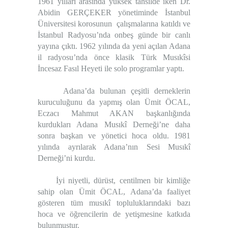
1961 yılları arasında yüksek tahsilde iken Dr.
Abidin GERÇEKER yönetiminde İstanbul
Üniversitesi korosunun
çalışmalarına katıldı ve
İstanbul Radyosu’nda onbeş günde bir canlı
yayına çıktı. 1962 yılında da yeni açılan Adana
il radyosu’nda önce klasik Türk Musıkîsi
İncesaz Fasıl Heyeti ile solo programlar yaptı.
Adana’da bulunan çeşitli derneklerin
kuruculuğunu da yapmış olan Ümit ÖCAL,
Eczacı Mahmut AKAN başkanlığında
kurdukları Adana Musıkî Derneği’ne daha
sonra başkan ve yönetici hoca oldu. 1981
yılında ayrılarak Adana’nın Sesi Musıkî
Derneği’ni kurdu.
İyi niyetli, dürüst, centilmen bir kimliğe
sahip olan Ümit ÖCAL, Adana’da faaliyet
gösteren tüm musıkî topluluklarındaki bazı
hoca ve öğrencilerin de yetişmesine katkıda
bulunmuştur.