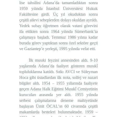
lise tahsilini Adana’da tamamladıktan sonra
1959 yılında İstanbul Üniversitesi Hukuk
Fakültesine girdi. Üç yıl okuduktan sonra
çeşitli ailevi sebeplerden dolayı okuldan ayrıldı.
Yedek subay öğretmen olarak vatani görevini
ifa ettikten sonra 1964 yılında Sümerbank’ta
çalışmaya başladı. Temmuz 1986 yılına kadar
burada görev yaptıktan sonra özel sektöre geçti
ve Gaziantep’e yerleşti, 1995 yılında vefat etti.
İlk musıki feyzini annesinden aldı. 9-10
yaşlarında Adana’da faaliyet gösteren musıkî
topluluklarına katıldı. Sıtkı AVCI ve Süleyman
Hoca gibi üstadlardan ilk nota, solfej ve nazari
bilgiler aldı. 1954 – 1955 yıllarında faaliyete
geçen Adana Halk Eğitimi Musıkî Cemiyetinin
kurucuları arasında yer aldı. 1955 yılında
serbest çalışmalarına deneme mahiyetinde
başlayan Ümit ÖCAL’ın 60 civarında çeşitli
makamlarda besteleri bulunmaktadır. 1959 –