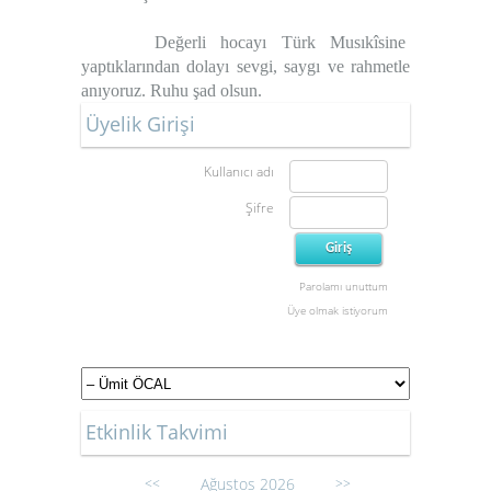
Değerli hocayı Türk Musıkîsine
yaptıklarından dolayı sevgi, saygı ve rahmetle
anıyoruz.
Ruhu şad olsun.
Üyelik Girişi
Kullanıcı adı
Şifre
Parolamı unuttum
Üye olmak istiyorum
Etkinlik Takvimi
Ağustos 2026
<<
>>