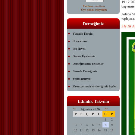
19.12.202
başvurusu
Parolamı unuttum
Üye olmak istiyorum
Adana Mus
toplayara
Derneğimiz
SIFIR 
Yönetim Kurulu
Hocalarımız
İcra Heyeti
Dernek Üyelerimiz
Derneğimizden Yetişenler
Basında Derneğimiz
Yitirdiklerimiz
Yakın zamanda kaybettiğimiz üyeler
Etkinlik Takvimi
<<
Ağustos 2026
>>
P
S
Ç
P
C
C
P
1
2
3
4
5
6
7
8
9
10
11
12
13
14
15
16