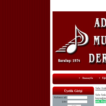
Anasayfa
Eği
Sıfır Atı
Üyelik Girişi
Sıfır Atı
Kullanıcı adı
kaynağınd
atık, Kağı
Şifre