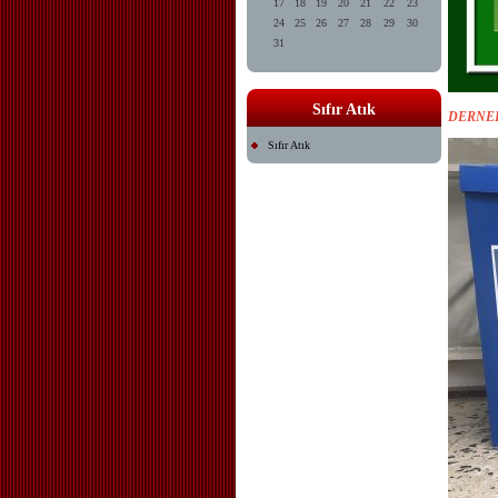
17
18
19
20
21
22
23
24
25
26
27
28
29
30
31
Sıfır Atık
DERNEK
Sıfır Atık