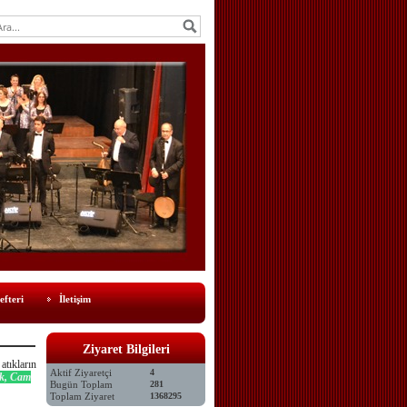
efteri
İletişim
Ziyaret Bilgileri
atıkların
Aktif Ziyaretçi
4
ık, Cam
Bugün Toplam
281
Toplam Ziyaret
1368295