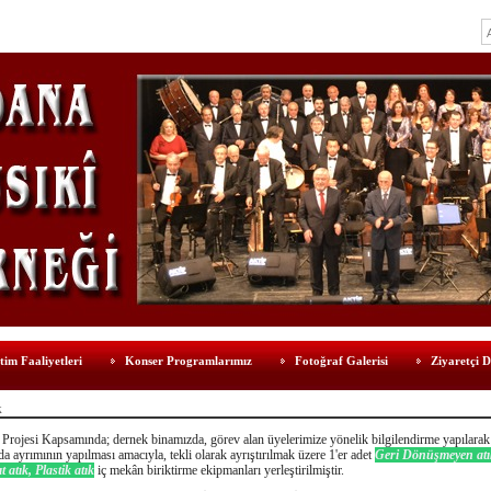
tim Faaliyetleri
Konser Programlarımız
Fotoğraf Galerisi
Ziyaretçi D
k
k Projesi Kapsamında; dernek binamızda, görev alan üyelerimize yönelik bilgilendirme yapılarak 
a ayrımının yapılması amacıyla, tekli olarak ayrıştırılmak üzere 1'er adet
Geri Dönüşmeyen at
t atık, Plastik atık
iç mekân biriktirme ekipmanları yerleştirilmiştir.