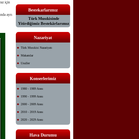
ız için
Bestekarlarımız
nda ayrı
Türk Musıkisinde
Yitirdiğimiz Bestekârlarımız
Nazariyat
Türk Musıkisi Nazariyatı
Makamlar
Usuller
Konserlerimiz
1980 - 1989 Arası
1990 - 1999 Arası
2000 - 2009 Arası
2010 - 2019 Arası
2020 - 2029 Arası
Hava Durumu