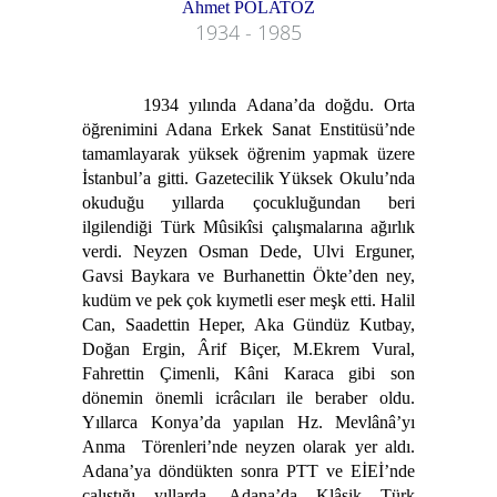
Ahmet POLATÖZ
1934 - 1985
1934 yılında Adana’da doğdu. Orta
öğrenimini Adana Erkek Sanat Enstitüsü’nde
tamamlayarak yüksek öğrenim yapmak üzere
İstanbul’a gitti. Gazetecilik Yüksek Okulu’nda
okuduğu yıllarda çocukluğundan beri
ilgilendiği Türk Mûsikîsi çalışmalarına ağırlık
verdi. Neyzen Osman Dede, Ulvi Erguner,
Gavsi Baykara ve Burhanettin Ökte’den ney,
kudüm ve pek çok kıymetli eser meşk etti. Halil
Can, Saadettin Heper, Aka Gündüz Kutbay,
Doğan Ergin, Ârif Biçer, M.Ekrem Vural,
Fahrettin Çimenli, Kâni Karaca gibi son
dönemin önemli icrâcıları ile beraber oldu.
Yıllarca Konya’da yapılan Hz. Mevlânâ’yı
Anma Törenleri’nde neyzen olarak yer aldı.
Adana’ya döndükten sonra PTT ve EİEİ’nde
çalıştığı yıllarda, Adana’da Klâsik Türk