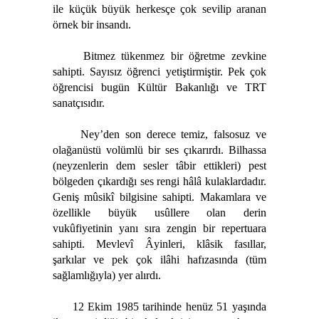
ile küçük büyük herkesçe çok sevilip aranan
örnek bir insandı.
Bitmez tükenmez bir öğretme zevkine
sahipti. Sayısız öğrenci yetiştirmiştir. Pek çok
öğrencisi bugün Kültür Bakanlığı ve TRT
sanatçısıdır.
Ney’den son derece temiz, falsosuz ve
olağanüstü volümlü bir ses çıkarırdı. Bilhassa
(neyzenlerin dem sesler tâbir ettikleri) pest
bölgeden çıkardığı ses rengi hâlâ kulaklardadır.
Geniş mûsikî bilgisine sahipti. Makamlara ve
özellikle büyük usûllere olan derin
vukûfiyetinin yanı sıra zengin bir repertuara
sahipti. Mevlevî Âyinleri, klâsik fasıllar,
şarkılar ve pek çok ilâhi hafızasında (tüm
sağlamlığıyla) yer alırdı.
12 Ekim 1985 tarihinde henüz 51 yaşında