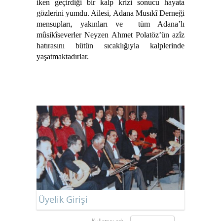
iken geçirdiği bir kalp krizi sonucu hayata
gözlerini yumdu. Ailesi, Adana Musıkî Derneği
mensupları, yakınları ve tüm Adana’lı
mûsikîseverler Neyzen Ahmet Polatöz’ün azîz
hatırasını bütün sıcaklığıyla kalplerinde
yaşatmaktadırlar.
Üyelik Girişi
Kullanıcı adı