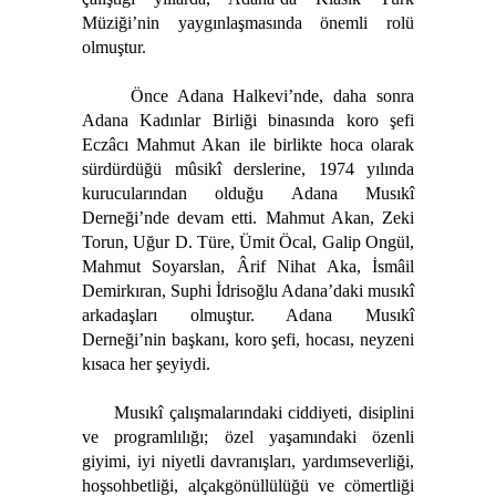
Müziği’nin yaygınlaşmasında önemli rolü
olmuştur.
Önce Adana Halkevi’nde, daha sonra
Adana Kadınlar Birliği binasında koro şefi
Eczâcı Mahmut Akan ile birlikte hoca olarak
sürdürdüğü mûsikî derslerine, 1974 yılında
kurucularından olduğu Adana Musıkî
Derneği’nde devam etti. Mahmut Akan, Zeki
Torun, Uğur D. Türe, Ümit Öcal, Galip Ongül,
Mahmut Soyarslan, Ârif Nihat Aka, İsmâil
Demirkıran, Suphi İdrisoğlu Adana’daki musıkî
arkadaşları olmuştur. Adana Musıkî
Derneği’nin başkanı, koro şefi, hocası, neyzeni
kısaca her şeyiydi.
Musıkî çalışmalarındaki ciddiyeti, disiplini
ve programlılığı; özel yaşamındaki özenli
giyimi, iyi niyetli davranışları, yardımseverliği,
hoşsohbetliği, alçakgönüllülüğü ve cömertliği