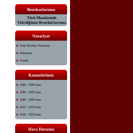
Bestekarlarımız
Türk Musıkisinde
Yitirdiğimiz Bestekârlarımız
Nazariyat
Türk Musıkisi Nazariyatı
Makamlar
Usuller
Konserlerimiz
1980 - 1989 Arası
1990 - 1999 Arası
2000 - 2009 Arası
2010 - 2019 Arası
2020 - 2029 Arası
Hava Durumu