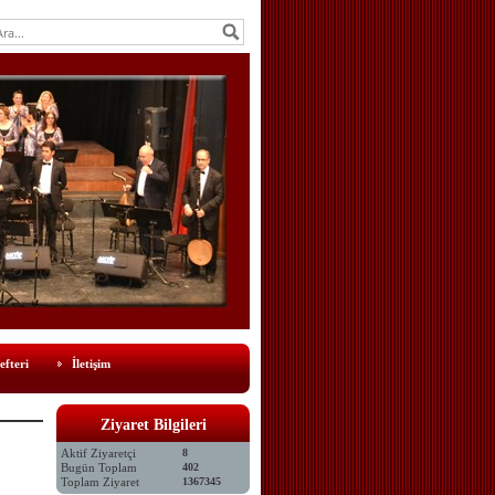
efteri
İletişim
Ziyaret Bilgileri
Aktif Ziyaretçi
8
Bugün Toplam
402
Toplam Ziyaret
1367345