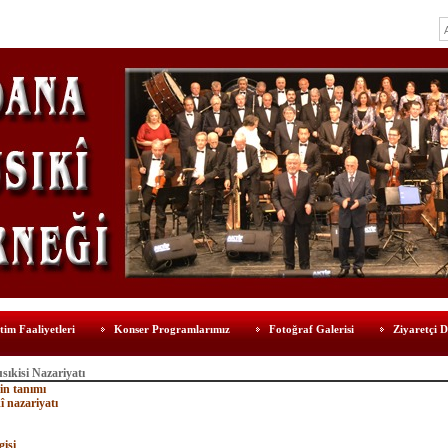
tim Faaliyetleri
Konser Programlarımız
Fotoğraf Galerisi
Ziyaretçi D
ıkisi Nazariyatı
in tanımı
î nazariyatı
gisi