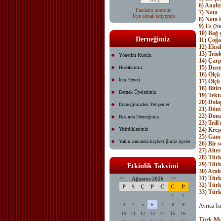
6) Anaht
Parolamı unuttum
7) Nota
Üye olmak istiyorum
8) Nota 
9) Es (S
10) Bağ ç
Derneğimiz
11) Çoğa
12) Eksi
13) Trio
Yönetim Kurulu
14) Çar
15) Dur
Hocalarımız
16) Ölçü
İcra Heyeti
17) Ölçü 
18) Bitir
Dernek Üyelerimiz
19) Tekra
20) Dola
Derneğimizden Yetişenler
21) Dönüş
22) Don
Basında Derneğimiz
23) Trill
Yitirdiklerimiz
24) Kre
25) Gam 
Yakın zamanda kaybettiğimiz üyeler
26) Bir 
27) Alter
28) Türk
29) Türk 
Etkinlik Takvimi
30) Aral
31) Türk
<<
Ağustos 2026
>>
32) Türk
P
S
Ç
P
C
C
P
33) Türk
1
2
3
4
5
6
7
8
9
Ayrıca ba
10
11
12
13
14
15
16
Türk Mu