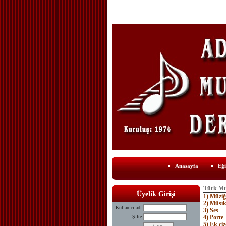
Anasayfa
Eği
Türk Mus
Üyelik Girişi
1) Müziğ
2) Mûsık
Kullanıcı adı
3) Ses
Şifre
4) Porte
5) Ek çiz