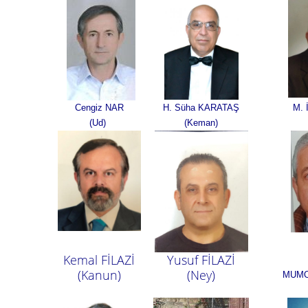
Cengiz NAR
H. Süha KARATAŞ
M. 
(Ud)
(Keman)
Kemal FİLAZİ
Yusuf FİLAZİ
(Kanun)
(Ney)
MUMO