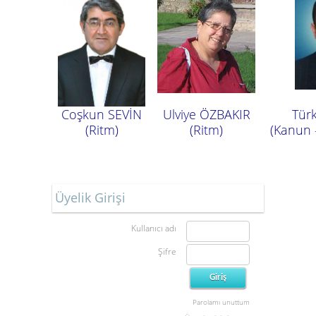
Coşkun SEVİN
Ulviye ÖZBAKIR
Tür
(Ritm)
(Ritm)
(Kanun 
Üyelik Girişi
Kullanıcı adı
Şifre
Parolamı unuttum