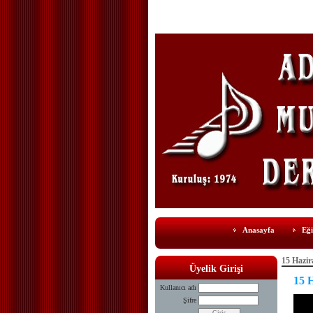
Anasayfa
Eği
15 Hazir
Üyelik Girişi
15 
Kullanıcı adı
Şifre