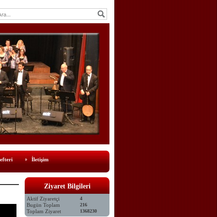
efteri
İletişim
Ziyaret Bilgileri
Aktif Ziyaretçi
4
Bugün Toplam
216
Toplam Ziyaret
1368230