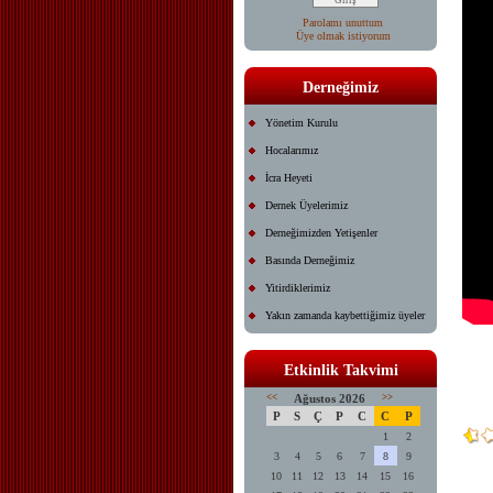
Parolamı unuttum
Üye olmak istiyorum
Derneğimiz
Yönetim Kurulu
Hocalarımız
İcra Heyeti
Dernek Üyelerimiz
Derneğimizden Yetişenler
Basında Derneğimiz
Yitirdiklerimiz
Yakın zamanda kaybettiğimiz üyeler
Etkinlik Takvimi
<<
Ağustos 2026
>>
P
S
Ç
P
C
C
P
1
2
3
4
5
6
7
8
9
10
11
12
13
14
15
16