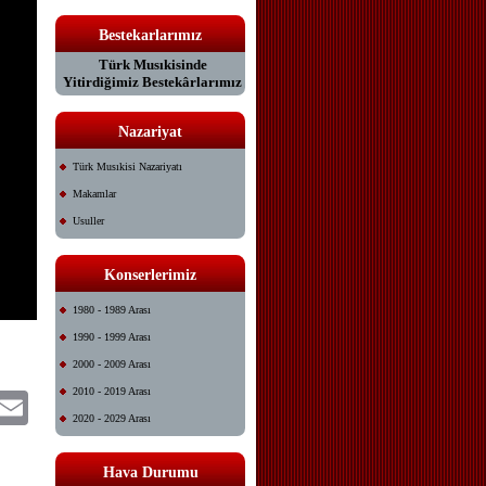
Bestekarlarımız
Türk Musıkisinde
Yitirdiğimiz Bestekârlarımız
Nazariyat
Türk Musıkisi Nazariyatı
Makamlar
Usuller
Konserlerimiz
1980 - 1989 Arası
1990 - 1999 Arası
2000 - 2009 Arası
2010 - 2019 Arası
itter
Email
2020 - 2029 Arası
Hava Durumu