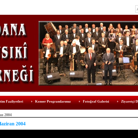
tim Faaliyetleri
Konser Programlarımız
Fotoğraf Galerisi
Ziyaretçi D
an 2004
Haziran 2004