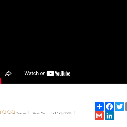
Paylaş
Facebook
Tw
1217 kişi izledi
Gmail
LinkedIn
Puan ver
Yorum Yaz