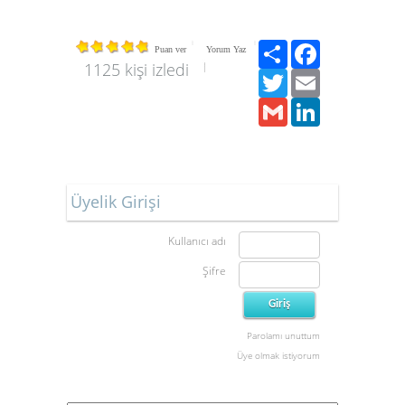
Paylaş
Facebook
Puan ver
Yorum Yaz
1125 kişi izledi
Twitter
Email
Gmail
LinkedIn
Üyelik Girişi
Kullanıcı adı
Şifre
Parolamı unuttum
Üye olmak istiyorum