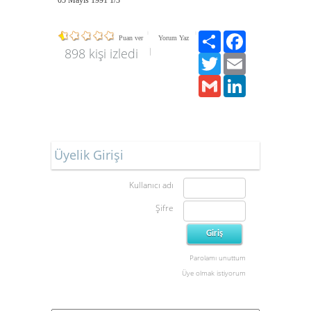
05 Mayıs 1991 1/3
Paylaş
Facebook
Puan ver
Yorum Yaz
898 kişi izledi
Twitter
Email
Gmail
LinkedIn
Üyelik Girişi
Kullanıcı adı
Şifre
Parolamı unuttum
Üye olmak istiyorum