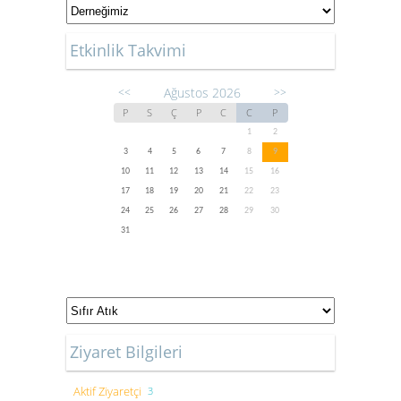
Etkinlik Takvimi
Ağustos 2026
<<
>>
P
S
Ç
P
C
C
P
1
2
3
4
5
6
7
8
9
10
11
12
13
14
15
16
17
18
19
20
21
22
23
24
25
26
27
28
29
30
31
Ziyaret Bilgileri
Aktif Ziyaretçi
3