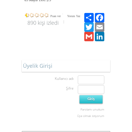
05 Mayıs 1991 2/3
Paylaş
Facebook
Puan ver
Yorum Yaz
890 kişi izledi
Twitter
Email
Gmail
LinkedIn
Üyelik Girişi
Kullanıcı adı
Şifre
Parolamı unuttum
Üye olmak istiyorum