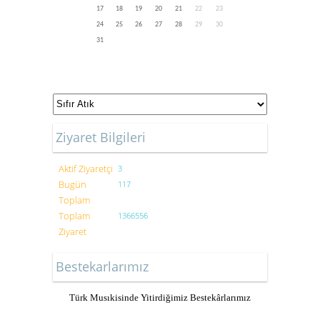
17
18
19
20
21
22
23
24
25
26
27
28
29
30
31
Ziyaret Bilgileri
Aktif Ziyaretçi
3
Bugün
117
Toplam
Toplam
1366556
Ziyaret
Bestekarlarımız
Türk Musıkisinde Yitirdiğimiz Bestekârlarımız