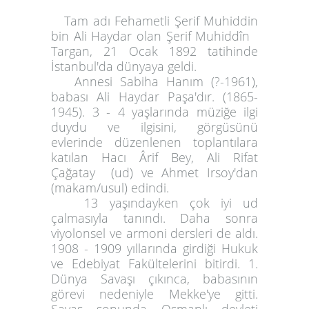
Tam adı Fehametli Şerif Muhiddin
bin Ali Haydar olan Şerif Muhiddîn
Targan, 21 Ocak 1892 tatihinde
İstanbul'da dünyaya geldi.
Annesi Sabiha Hanım (?-1961),
babası Ali Haydar Paşa'dır. (1865-
1945). 3 - 4 yaşlarında müziğe ilgi
duydu ve ilgisini, görgüsünü
evlerinde düzenlenen toplantılara
katılan Hacı Ârif Bey, Ali Rifat
Çağatay (ud) ve Ahmet Irsoy'dan
(makam/usul) edindi.
13 yaşındayken çok iyi ud
çalmasıyla tanındı. Daha sonra
viyolonsel ve armoni dersleri de aldı.
1908 - 1909 yıllarında girdiği Hukuk
ve Edebiyat Fakültelerini bitirdi. 1.
Dünya Savaşı çıkınca, babasının
görevi nedeniyle Mekke'ye gitti.
Savaş sonunda Osmanlı devleti