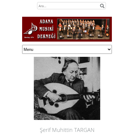
Şerif Muhittin TARGAN