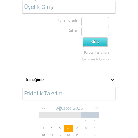
Üyelik Girişi
Kullanıcı adı
Şifre
Parolamı unuttum
Üye olmak istiyorum
Etkinlik Takvimi
Ağustos 2026
<<
>>
P
S
Ç
P
C
C
P
1
2
3
4
5
6
7
8
9
10
11
12
13
14
15
16