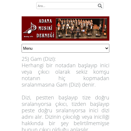
25) Gam (Dizi):
Herhangi bir notadan başlayıp inici
veya çıkıcı olarak sekiz komşu
notanın hiç kopmadan
sıralanmasına
Gam (Dizi)
denir.
Dizi, pestten başlayıp tize doğru
sıralanıyorsa çıkıcı, tizden başlayıp
peste doğru sıralanıyorsa inici dizi
adını alır. Dizinin çıkıcılığı veya iniciliği
hakkında bir şey belirtilmemişse
bunun çıkıcı olduğu anlaşılır.