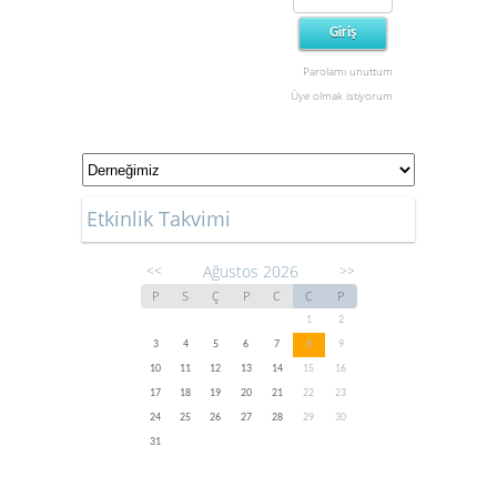
Parolamı unuttum
Üye olmak istiyorum
Etkinlik Takvimi
Ağustos 2026
<<
>>
P
S
Ç
P
C
C
P
1
2
3
4
5
6
7
8
9
10
11
12
13
14
15
16
17
18
19
20
21
22
23
24
25
26
27
28
29
30
31