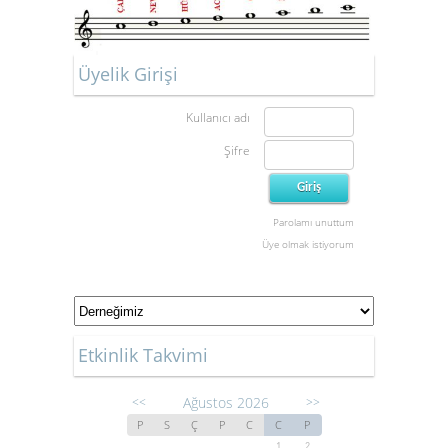
Üyelik Girişi
Kullanıcı adı
Şifre
Parolamı unuttum
Üye olmak istiyorum
Etkinlik Takvimi
Ağustos 2026
<<
>>
P
S
Ç
P
C
C
P
1
2