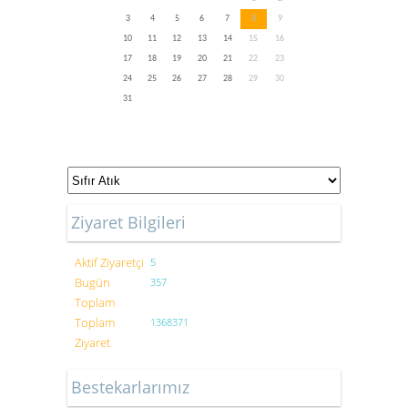
3
4
5
6
7
8
9
10
11
12
13
14
15
16
17
18
19
20
21
22
23
24
25
26
27
28
29
30
31
Ziyaret Bilgileri
Aktif Ziyaretçi
5
Bugün
357
Toplam
Toplam
1368371
Ziyaret
Bestekarlarımız