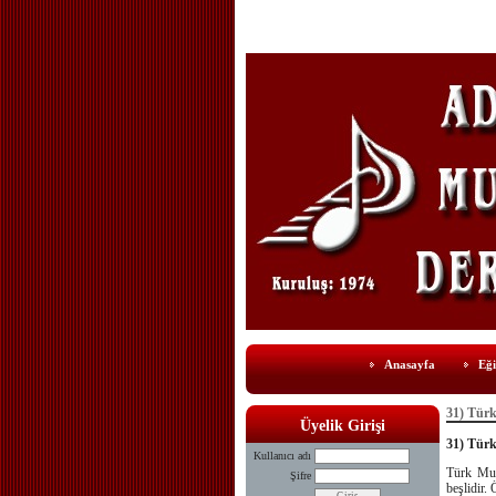
Anasayfa
Eği
31) Türk
Üyelik Girişi
31) Türk
Kullanıcı adı
Türk Musı
Şifre
beşlidir. 