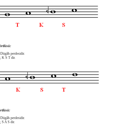
rtlüsü:
 Dügâh perdesidir.
; K S T dir.
rtlüsü:
 Dügâh perdesidir.
; S A S dir.