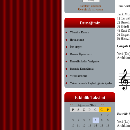
Tam dörtl
Parolamı unuttum
Üye olmak istiyorum
Türk Musı
1) Çargâ
2) Buseli
Derneğimiz
3) Kürdi
4) Rast D
Yönetim Kurulu
5) Uşşak
6) Hicaz 
Hocalarımız
Çargâh D
İcra Heyeti
Yeri (Do)
Dernek Üyelerimiz
Aralıkları
Derneğimizden Yetişenler
Basında Derneğimiz
Yitirdiklerimiz
Yakın zamanda kaybettiğimiz üyeler
Etkinlik Takvimi
<<
Ağustos 2026
>>
P
S
Ç
P
C
C
P
Buselik 
1
2
3
4
5
6
7
8
9
Yeri (La)
Aralıkları
10
11
12
13
14
15
16