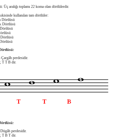
ü: Üç aralığı toplamı 22 koma olan dörtlülerdir.
kisinde kullanılan tam dörtlüler:
h Dörtlüsü
k Dörtlüsü
 Dörtlüsü
örtlüsü
 Dörtlüsü
Dörtlüsü
örtlüsü:
 Çargâh perdesidir.
; T T B dir.
Dörtlüsü:
 Dügâh perdesidir.
; T B T dir.