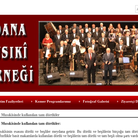
tim Faaliyetleri
Konser Programlarımız
Fotoğraf Galerisi
Ziyaretçi D
 Musıkîsinde kullanılan tam dörtlüler
 Musıkîsinde kullanılan tam dörtlüler:
kîsinin esasını dörtlü ve beşliler meydana getirir. Bu dörtlü ve beşlilerin birçoğu tam dör
Özellikle basit makamlarda kullanılan dörtlü ve beşlilerin tam dörtlü ve tam beşli olma şartı vardı