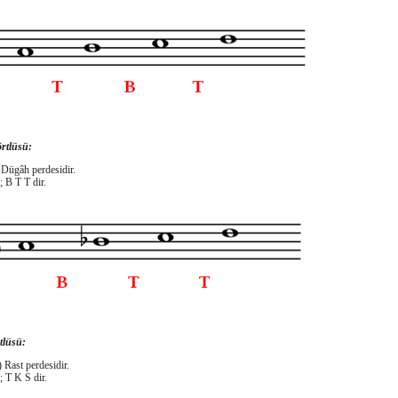
rtlüsü:
 Dügâh perdesidir.
; B T T dir.
tlüsü:
) Rast perdesidir.
; T K S dir.