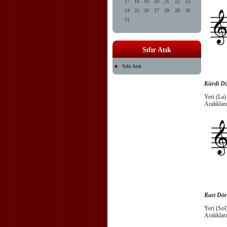
17
18
19
20
21
22
23
24
25
26
27
28
29
30
31
Sıfır Atık
Sıfır Atık
Kürdi Dö
Yeri (La)
Aralıkları
Rast Dör
Yeri (Sol
Aralıkları