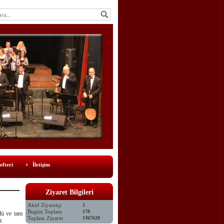
efteri
İletişim
Ziyaret Bilgileri
Aktif Ziyaretçi
2
Bugün Toplam
178
tlü ve tam
Toplam Ziyaret
1367620
r.