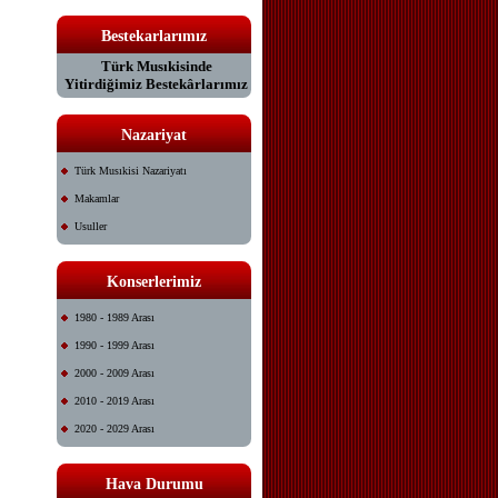
Bestekarlarımız
Türk Musıkisinde
Yitirdiğimiz Bestekârlarımız
Nazariyat
Türk Musıkisi Nazariyatı
Makamlar
Usuller
Konserlerimiz
1980 - 1989 Arası
1990 - 1999 Arası
2000 - 2009 Arası
2010 - 2019 Arası
2020 - 2029 Arası
Hava Durumu