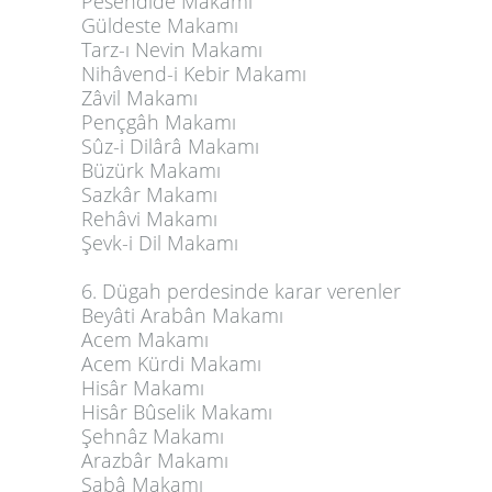
Pesendide Makamı
Güldeste Makamı
Tarz-ı Nevin Makamı
Nihâvend-i Kebir Makamı
Zâvil Makamı
Pençgâh Makamı
Sûz-i Dilârâ Makamı
Büzürk Makamı
Sazkâr Makamı
Rehâvi Makamı
Şevk-i Dil Makamı
6. Dügah perdesinde karar verenler
Beyâti Arabân Makamı
Acem Makamı
Acem Kürdi Makamı
Hisâr Makamı
Hisâr Bûselik Makamı
Şehnâz Makamı
Arazbâr Makamı
Sabâ Makamı