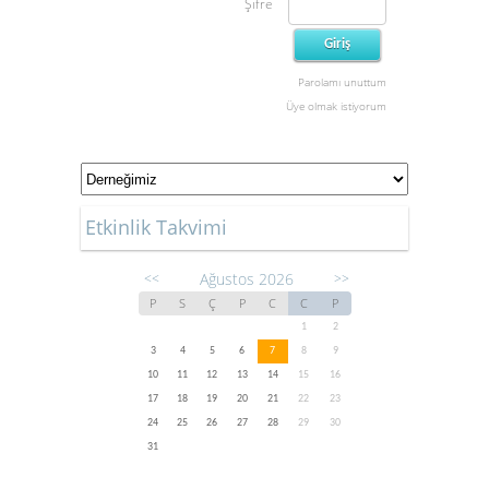
Şifre
Parolamı unuttum
Üye olmak istiyorum
Etkinlik Takvimi
Ağustos 2026
<<
>>
P
S
Ç
P
C
C
P
1
2
3
4
5
6
7
8
9
10
11
12
13
14
15
16
17
18
19
20
21
22
23
24
25
26
27
28
29
30
31