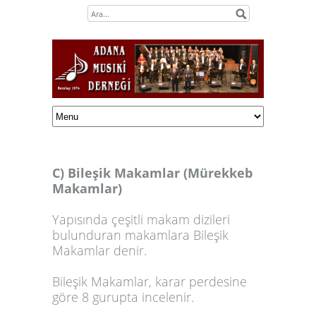
C) Bileşik Makamlar (Mürekkeb
Makamlar)
Yapısında çeşitli makam dizileri
bulunduran makamlara
Bileşik
Makamlar
denir.
Bileşik Makamlar, karar perdesine
göre 8 gurupta incelenir.