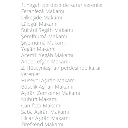
1. Yegah perdesinde karar verenler
Ferahfezâ Makamı
Dilkeşide Makamı
Lâlegül Makamı
Sultâni Segâh Makamı
Şerefnümâ Makamı
Şive-nümâ Makamı
Yegâh Makamı
Acem'li Yegâh Makamı
Anber-efşân Makamı
2. Hüseyniaşiran perdesinde karar
verenler
Hüseyni Aşirân Makamı
Bûselik Aşirân Makamı
Aşirân Zemzeme Makamı
Nühüft Makamı
Can-fezâ Makamı
Sabâ Aşirân Makamı
Hicaz Aşirân Makamı
Zirefkend Makamı