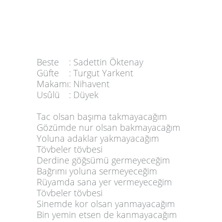
Beste
:
Sadettin Öktenay
Güfte
:
Turgut Yarkent
Makamı
:
Nihavent
Usûlü
:
Düyek
Tac olsan başıma takmayacağım
Gözümde nur olsan bakmayacağım
Yoluna adaklar yakmayacağım
Tövbeler tövbesi
Derdine göğsümü germeyeceğim
Bağrımı yoluna sermeyeceğim
Rüyamda sana yer vermeyeceğim
Tövbeler tövbesi
Sinemde kor olsan yanmayacağım
Bin yemin etsen de kanmayacağım