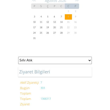
Ağustos 2026
<<
>>
P
S
Ç
P
C
C
P
1
2
3
4
5
6
7
8
9
10
11
12
13
14
15
16
17
18
19
20
21
22
23
24
25
26
27
28
29
30
31
Ziyaret Bilgileri
Aktif Ziyaretçi
7
Bugün
303
Toplam
Toplam
1368317
Ziyaret