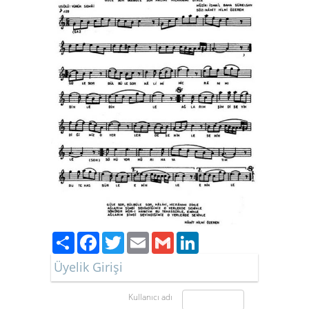
Paylaş
Facebook
Twitter
Email
Gmail
LinkedIn
Üyelik Girişi
Kullanıcı adı