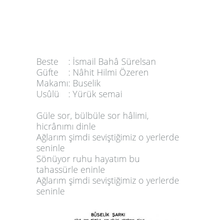
Beste
:
İsmail Bahâ Sürelsan
Güfte
:
Nâhit Hilmi Özeren
Makamı
:
Buselik
Usûlü
:
Yürük semai
Güle sor, bülbüle sor hâlimi,
hicrânımı dinle
Ağlarım şimdi seviştiğimiz o yerlerde
seninle
Sönüyor ruhu hayatım bu
tahassürle eninle
Ağlarım şimdi seviştiğimiz o yerlerde
seninle