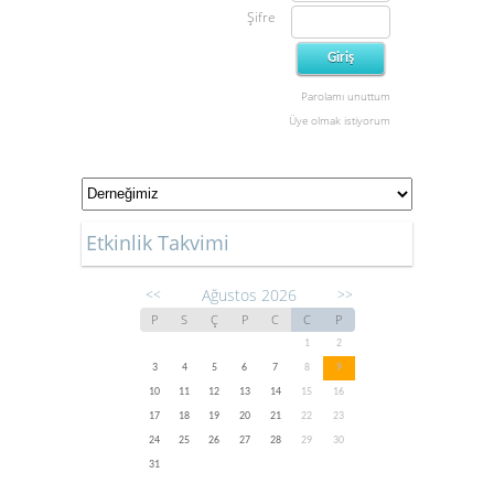
Şifre
Parolamı unuttum
Üye olmak istiyorum
Etkinlik Takvimi
Ağustos 2026
<<
>>
P
S
Ç
P
C
C
P
1
2
3
4
5
6
7
8
9
10
11
12
13
14
15
16
17
18
19
20
21
22
23
24
25
26
27
28
29
30
31