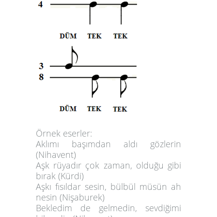
Örnek eserler:
Aklımı başımdan aldı gözlerin
(Nihavent)
Aşk rüyadır çok zaman, olduğu gibi
bırak (Kürdi)
Aşkı fısıldar sesin, bülbül müsün ah
nesin (Nişaburek)
Bekledim de gelmedin, sevdiğimi