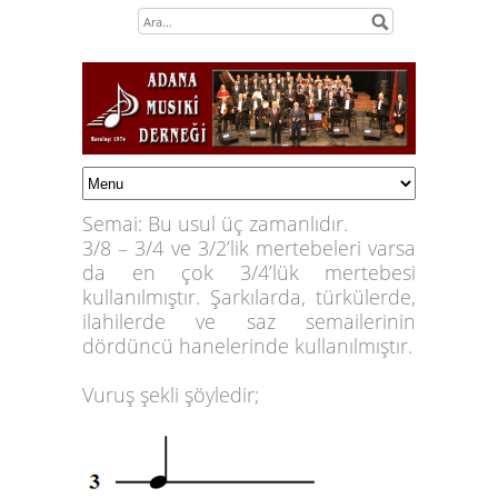
Semai:
Bu usul üç zamanlıdır.
3/8 – 3/4 ve 3/2’lik mertebeleri varsa
da en çok 3/4’lük mertebesi
kullanılmıştır. Şarkılarda, türkülerde,
ilahilerde ve saz semailerinin
dördüncü hanelerinde kullanılmıştır.
Vuruş şekli şöyledir;