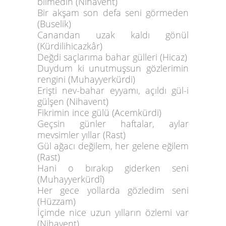
bilmedin (Nihavent)
Bir akşam son defa seni görmeden
(Buselik)
Canandan uzak kaldı gönül
(Kürdilihicazkâr)
Değdi saçlarıma bahar gülleri (Hicaz)
Duydum ki unutmuşsun gözlerimin
rengini (Muhayyerkürdi)
Erişti nev-bahar eyyamı, açıldı gül-i
gülşen (Nihavent)
Fikrimin ince gülü (Acemkürdi)
Geçsin günler haftalar, aylar
mevsimler yıllar (Rast)
Gül ağacı değilem, her gelene eğilem
(Rast)
Hani o bırakıp giderken seni
(Muhayyerkürdî)
Her gece yollarda gözledim seni
(Hüzzam)
İçimde nice uzun yılların özlemi var
(Nihavent)